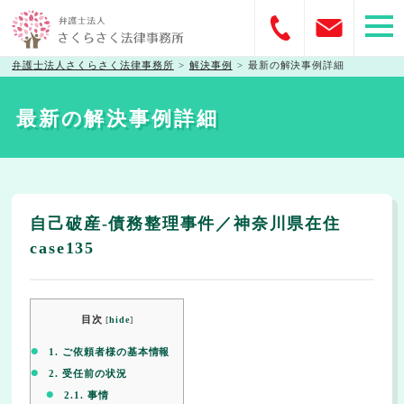
弁護士法人さくらさく法律事務所
>
解決事例
>
最新の解決事例詳細
最新の解決事例詳細
自己破産-債務整理事件／神奈川県在住
case135
目次
[
hide
]
1.
ご依頼者様の基本情報
2.
受任前の状況
2.1.
事情