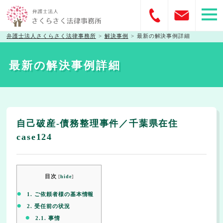
弁護士法人さくらさく法律事務所
>
解決事例
>
最新の解決事例詳細
最新の解決事例詳細
自己破産-債務整理事件／千葉県在住
case124
目次
[
hide
]
1.
ご依頼者様の基本情報
2.
受任前の状況
2.1.
事情