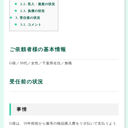
2.2.
収入・資産の状況
2.3.
負債の状況
3.
受任後の状況
3.1.
コメント
ご依頼者様の基本情報
G様／30代／女性／千葉県在住／無職
受任前の状況
事情
G様は、10年程前から服等の物品購入費をリボ払いで支払うよう