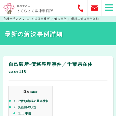
弁護士法人さくらさく法律事務所
>
解決事例
>
最新の解決事例詳細
最新の解決事例詳細
自己破産-債務整理事件／千葉県在住
case110
目次
[
hide
]
1.
ご依頼者様の基本情報
2.
受任前の状況
2.1.
事情