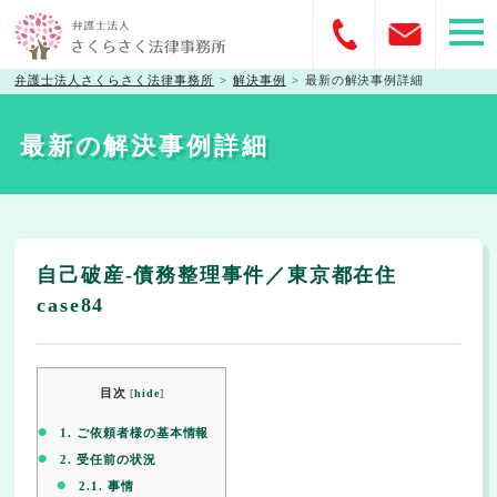
弁護士法人さくらさく法律事務所
>
解決事例
>
最新の解決事例詳細
最新の解決事例詳細
自己破産-債務整理事件／東京都在住
case84
目次
[
hide
]
1.
ご依頼者様の基本情報
2.
受任前の状況
2.1.
事情