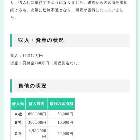
り、借入れに依存するようになりました。親族からの返済を求め
続けるも、次第に連絡不通となり、回収が困難になっていまし
た。
収入・資産の状況
収入：月収17万円
資産：貸付金100万円（回収見込なし）
負債の状況
借入先
借入残高
毎月の返済額
Ａ社
690,000円
50,000円
Ｂ社
360,000円
10,000円
1,980,000
Ｃ社
29,000円
円