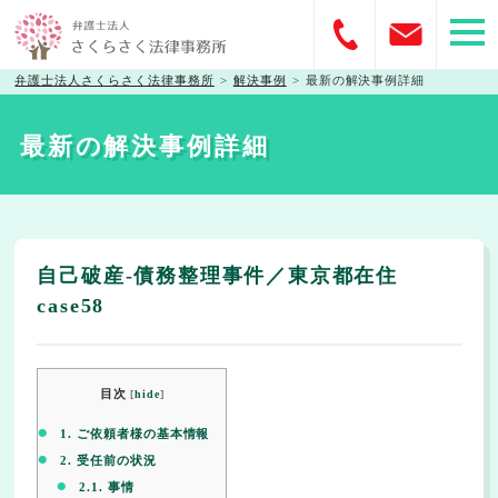
弁護士法人さくらさく法律事務所
>
解決事例
>
最新の解決事例詳細
最新の解決事例詳細
自己破産-債務整理事件／東京都在住
case58
目次
[
hide
]
1.
ご依頼者様の基本情報
2.
受任前の状況
2.1.
事情