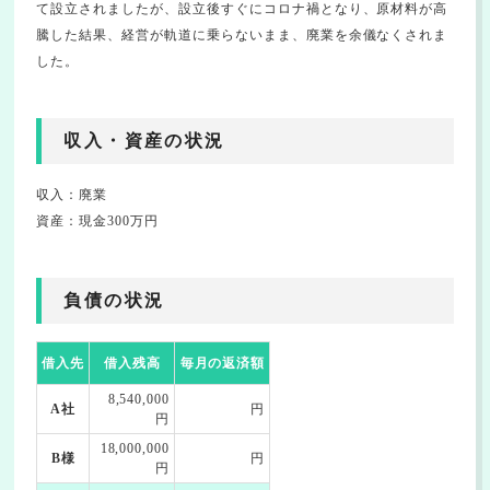
て設立されましたが、設立後すぐにコロナ禍となり、原材料が高
騰した結果、経営が軌道に乗らないまま、廃業を余儀なくされま
した。
収入・資産の状況
収入：廃業
資産：現金300万円
負債の状況
借入先
借入残高
毎月の返済額
8,540,000
A社
円
円
18,000,000
B様
円
円