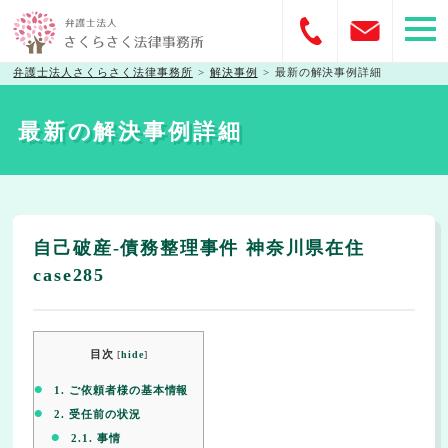
弁護士法人さくらさく法律事務所
>
解決事例
>
最新の解決事例詳細
最新の解決事例詳細
自己破産-債務整理事件 神奈川県在住
case285
目次
[
hide
]
1.
ご依頼者様の基本情報
2.
受任前の状況
2.1.
事情