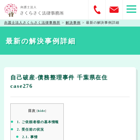
弁護士法人さくらさく法律事務所
>
解決事例
>
最新の解決事例詳細
最新の解決事例詳細
自己破産-債務整理事件 千葉県在住
case276
目次
[
hide
]
1.
ご依頼者様の基本情報
2.
受任前の状況
2.1.
事情