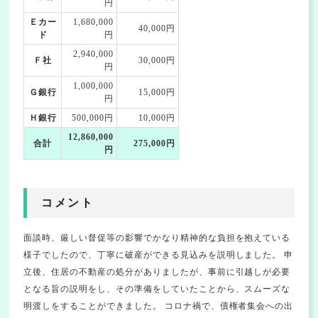
円
Ｅカー
1,680,000
40,000円
ド
円
2,940,000
Ｆ社
30,000円
円
1,000,000
Ｇ銀行
15,000円
円
Ｈ銀行
500,000円
10,000円
12,860,000
合計
275,000円
円
コメント
面談時、厳しい督促等の影響でかなり精神的な負担を抱えている
様子でしたので、丁寧に破産ができる見込みを説明しました。 申
立後、住居の不動産の処分がありましたが、事前に引越しが必要
となる旨の説明をし、その準備をしていたことから、スムーズな
明渡しをすることができました。 コロナ禍で、債権者集会への出