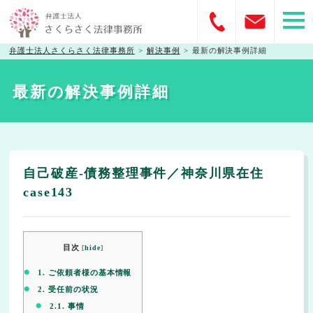
弁護士法人さくらさく法律事務所
>
解決事例
>
最新の解決事例詳細
最新の解決事例詳細
自己破産-債務整理事件／神奈川県在住
case143
目次
[
hide
]
1.
ご依頼者様の基本情報
2.
受任前の状況
2.1.
事情